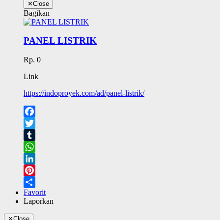
✕
Close
Bagikan
PANEL LISTRIK
Rp. 0
Link
https://indoproyek.com/ad/panel-listrik/
Facebook
Twitter
Tumblr
WhatsApp
LinkedIn
Pinterest
Favorit
Share
Laporkan
✕
Close