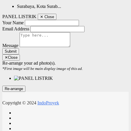
Surabaya, Kota Surab...
PANEL LISTRIK
✕
Close
Your Name
Email Address
Message
Submit
✕
Close
Re-arrange your ad photo(s).
*First image will be main display image of this ad.
Copyright © 2024
IndoProyek