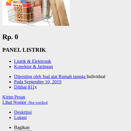
Rp. 0
PANEL LISTRIK
Listrik & Elektronik
Konektor & Jaringan
Diposting oleh
Jual alat Rumah tangga
Individual
Pada
September 10, 2019
Dilihat
811
x
Kirim Pesan
Lihat Nomor
-Not verified
Deskripsi
Lokasi
Bagikan