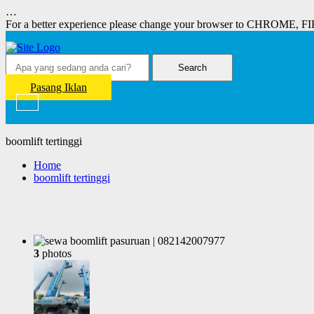
…
For a better experience please change your browser to CHROME, F
Search
Pasang Iklan
boomlift tertinggi
Home
boomlift tertinggi
3
photos