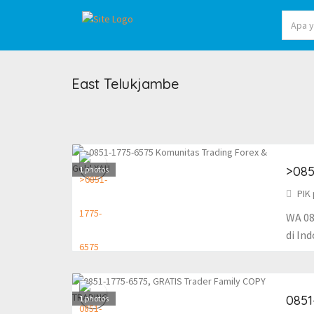
East Telukjambe
>085
1
photos
PIK 
WA 08
di Ind
0851
1
photos