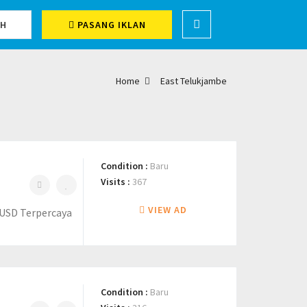
CH
PASANG IKLAN
Home
East Telukjambe
Condition :
Baru
Visits :
367
VIEW AD
UUSD Terpercaya
Condition :
Baru