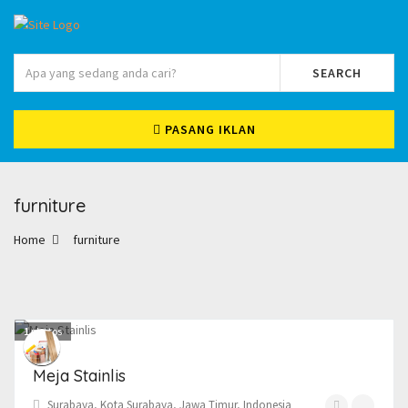
SEARCH
PASANG IKLAN
furniture
Home
furniture
1
photos
Meja Stainlis
Surabaya, Kota Surabaya, Jawa Timur, Indonesia