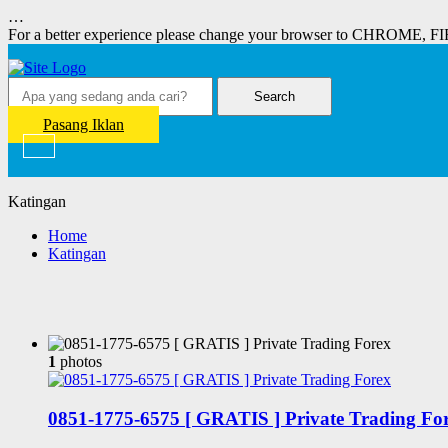
…
For a better experience please change your browser to CHROME, F
Search
Pasang Iklan
Katingan
Home
Katingan
1
photos
0851-1775-6575 [ GRATIS ] Private Trading Fo