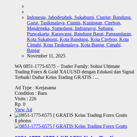
Indonesia, Jabodetabek, Sukabumi, Cianjur, Bandung,
Garut, Tasikmalaya, Ciamis, Kuningan, Cirebon,
Majalengka, Sumedang, Indramayu, Subang,
Purwakarta, Karawang, Bandung Barat, Pangandaran,
Kota Sukabumi, Kota Bandung, Kota Cirebon, Kota
Cimahi, Kota Tasikmalaya, Kota Banjar, Cimahi,
Banjar
November 11, 2025
WA 0851-1775-6575 – Trader Family: Solusi Ultimate
Trading Forex & Gold XAUUSD dengan Edukasi dan Signal
Terbaik! Daftar Kelas Trading GRATIS : ...
Ad Type :
Kerjasama
Condition :
Baru
Visits :
226
Rp. 0
View Ad
1
photos