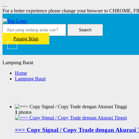
…
For a better experience please change your browser to CHROME, F
Search
Pasang Iklan
Lampung Barat
Home
Lampung Barat
1
photos
==> Copy Signal / Copy Trade dengan Akurasi 