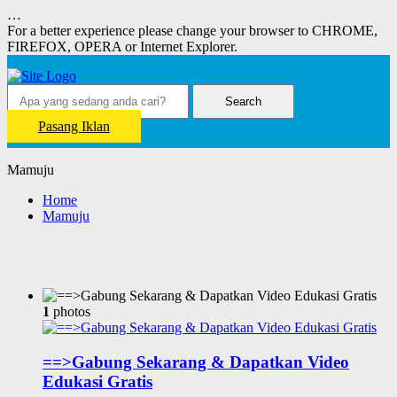
…
For a better experience please change your browser to CHROME,
FIREFOX, OPERA or Internet Explorer.
Search
Pasang Iklan
Mamuju
Home
Mamuju
1
photos
==>Gabung Sekarang & Dapatkan Video
Edukasi Gratis