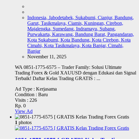
Indonesia, Jabodetabek, Sukabumi, Cianjur, Bandung,
Garut, Tasikmalaya, Ciamis, Kuningan, Cirebon,
Majalengka, Sumedang, Indramayu, Subang,
Purwakarta, Karawang, Bandung Barat, Pangandaran,
Kota Sukabumi, Kota Bandung, Kota Cirebon, Kota
Cimahi, Kota Tasikmalaya, Kota Banjar, Cimahi,
Banjar
November 11, 2025
WA 0851-1775-6575 – Trader Family: Solusi Ultimate
Trading Forex & Gold XAUUSD dengan Edukasi dan Signal
Terbaik! Daftar Kelas Trading GRATIS : ...
Ad Type :
Kerjasama
Condition :
Baru
Visits :
226
Rp. 0
View Ad
1
photos