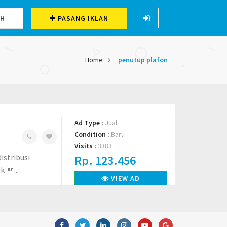
CH
PASANG IKLAN
Home
penutup plafon
Ad Type :
Jual
Condition :
Baru
Visits :
3383
istribusi
Rp. 123.456
k ...
VIEW AD