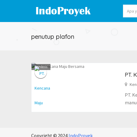
penutup plafon
2
photos
PT. 
Kenc
PT. K
manuf
Copyright © 2024
IndoProyek