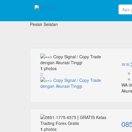
Pesisir Selatan
==>
1
photos
WA 08
Akura
085
1
photos