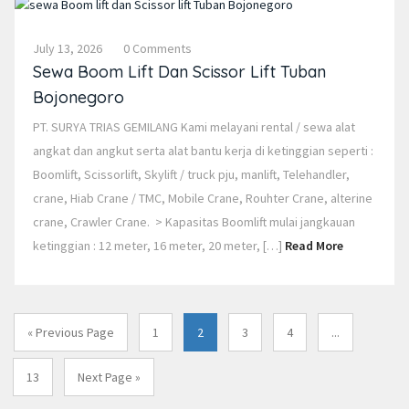
July 13, 2026
0 Comments
Sewa Boom Lift Dan Scissor Lift Tuban
Bojonegoro
PT. SURYA TRIAS GEMILANG Kami melayani rental / sewa alat
angkat dan angkut serta alat bantu kerja di ketinggian seperti :
Boomlift, Scissorlift, Skylift / truck pju, manlift, Telehandler,
crane, Hiab Crane / TMC, Mobile Crane, Rouhter Crane, alterine
crane, Crawler Crane. > Kapasitas Boomlift mulai jangkauan
ketinggian : 12 meter, 16 meter, 20 meter, […]
Read More
« Previous Page
1
2
3
4
...
13
Next Page »