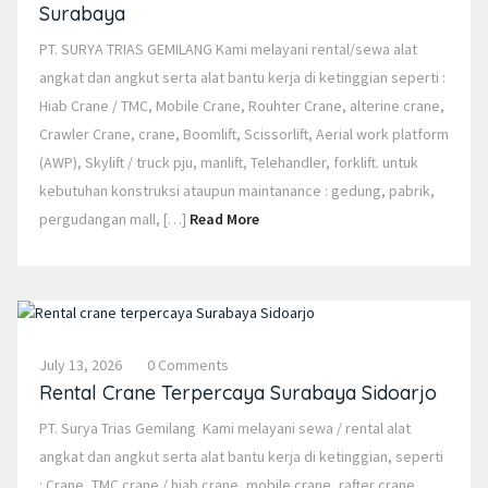
Surabaya
PT. SURYA TRIAS GEMILANG Kami melayani rental/sewa alat
angkat dan angkut serta alat bantu kerja di ketinggian seperti :
Hiab Crane / TMC, Mobile Crane, Rouhter Crane, alterine crane,
Crawler Crane, crane, Boomlift, Scissorlift, Aerial work platform
(AWP), Skylift / truck pju, manlift, Telehandler, forklift. untuk
kebutuhan konstruksi ataupun maintanance : gedung, pabrik,
pergudangan mall, […]
Read More
July 13, 2026
0 Comments
Rental Crane Terpercaya Surabaya Sidoarjo
PT. Surya Trias Gemilang Kami melayani sewa / rental alat
angkat dan angkut serta alat bantu kerja di ketinggian, seperti
: Crane, TMC crane / hiab crane, mobile crane, rafter crane,