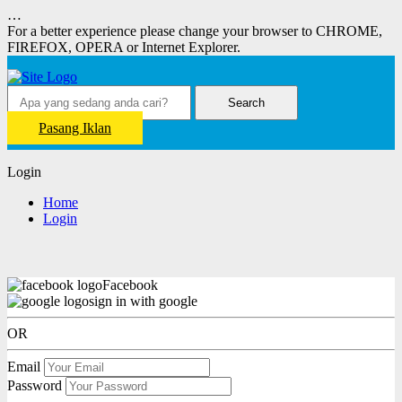
…
For a better experience please change your browser to CHROME,
FIREFOX, OPERA or Internet Explorer.
Search
Pasang Iklan
Login
Home
Login
Facebook
sign in with google
OR
Email
Password