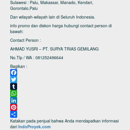
Sulawesi : Palu, Makassar, Manado, Kendari,
Gorontalo,Palu
Dan wilayah-wilayah lain di Seluruh Indonesia.
info promo dan diskon harga hubungi contact person di
bawah:
Contact Person :
AHMAD YUSRI – PT. SURYA TRIAS GEMILANG
No.Tlp / WA : 081252496644
Bagikan :
Facebook
Twitter
Tumblr
WhatsApp
LinkedIn
Pinterest
Katakan pada penjual bahwa Anda mendapatkan informasi
Share
dari
IndoProyek.com