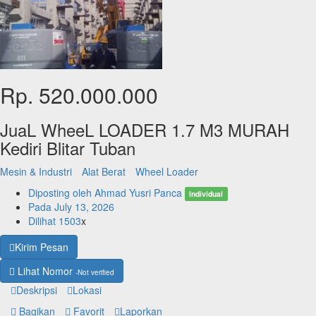
Rp. 520.000.000
JuaL WheeL LOADER 1.7 M3 MURAH
Kediri Blitar Tuban
Mesin & Industri
Alat Berat
Wheel Loader
Diposting oleh
Ahmad Yusri Panca
Individual
Pada
July 13, 2026
Dilihat
1503
x
Kirim Pesan
Lihat Nomor
-Not verified
Deskripsi
Lokasi
Bagikan
Favorit
Laporkan