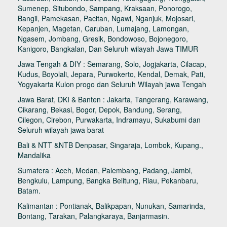
Sumenep, Situbondo, Sampang, Kraksaan, Ponorogo,
Bangil, Pamekasan, Pacitan, Ngawi, Nganjuk, Mojosari,
Kepanjen, Magetan, Caruban, Lumajang, Lamongan,
Ngasem, Jombang, Gresik, Bondowoso, Bojonegoro,
Kanigoro, Bangkalan, Dan Seluruh wilayah Jawa TIMUR
Jawa Tengah & DIY : Semarang, Solo, Jogjakarta, Cilacap,
Kudus, Boyolali, Jepara, Purwokerto, Kendal, Demak, Pati,
Yogyakarta Kulon progo dan Seluruh Wilayah jawa Tengah
Jawa Barat, DKI & Banten : Jakarta, Tangerang, Karawang,
Cikarang, Bekasi, Bogor, Depok, Bandung, Serang,
Cilegon, Cirebon, Purwakarta, Indramayu, Sukabumi dan
Seluruh wilayah jawa barat
Bali & NTT &NTB Denpasar, Singaraja, Lombok, Kupang.,
Mandalika
Sumatera : Aceh, Medan, Palembang, Padang, Jambi,
Bengkulu, Lampung, Bangka Belitung, Riau, Pekanbaru,
Batam.
Kalimantan : Pontianak, Balikpapan, Nunukan, Samarinda,
Bontang, Tarakan, Palangkaraya, Banjarmasin.