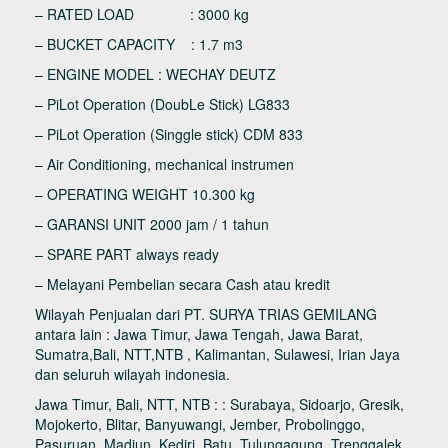
– RATED LOAD : 3000 kg
– BUCKET CAPACITY : 1.7 m3
– ENGINE MODEL : WECHAY DEUTZ
– PiLot Operation (DoubLe Stick) LG833
– PiLot Operation (Singgle stick) CDM 833
– Air Conditioning, mechanical instrumen
– OPERATING WEIGHT 10.300 kg
– GARANSI UNIT 2000 jam / 1 tahun
– SPARE PART always ready
– Melayani Pembelian secara Cash atau kredit
Wilayah Penjualan dari PT. SURYA TRIAS GEMILANG
antara lain : Jawa Timur, Jawa Tengah, Jawa Barat,
Sumatra,Bali, NTT,NTB , Kalimantan, Sulawesi, Irian Jaya
dan seluruh wilayah indonesia.
Jawa Timur, Bali, NTT, NTB : : Surabaya, Sidoarjo, Gresik,
Mojokerto, Blitar, Banyuwangi, Jember, Probolinggo,
Pasuruan, Madiun, Kediri, Batu, Tulungagung, Trenggalek,