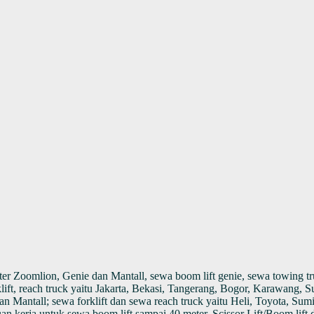
 Zoomlion, Genie dan Mantall, sewa boom lift genie, sewa towing truck
klift, reach truck yaitu Jakarta, Bekasi, Tangerang, Bogor, Karawang, 
an Mantall; sewa forklift dan sewa reach truck yaitu Heli, Toyota, 
uan kerja untuk sewa boom lift sampai 40 meter. Scissor Lift/Boom lif