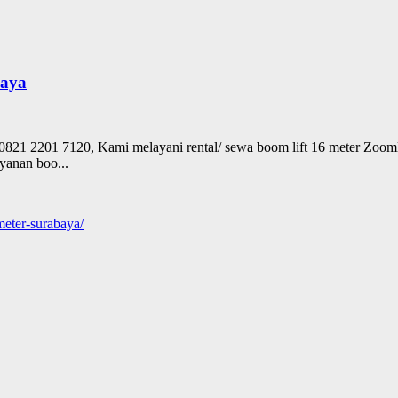
baya
7120, Kami melayani rental/ sewa boom lift 16 meter Zoomlion, 
ayanan boo...
meter-surabaya/