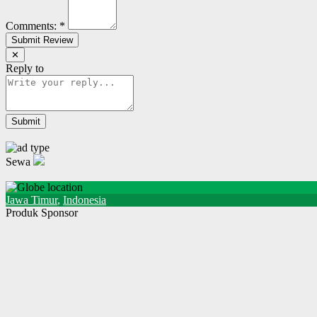
Comments:
*
✕
Reply to
Sewa
Jawa Timur
,
Indonesia
Produk Sponsor