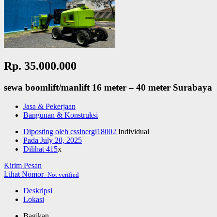
Rp. 35.000.000
sewa boomlift/manlift 16 meter – 40 meter Surabaya
Jasa & Pekerjaan
Bangunan & Konstruksi
Diposting oleh
cssinergi18002
Individual
Pada
July 20, 2025
Dilihat
415
x
Kirim Pesan
Lihat Nomor
-Not verified
Deskripsi
Lokasi
Bagikan