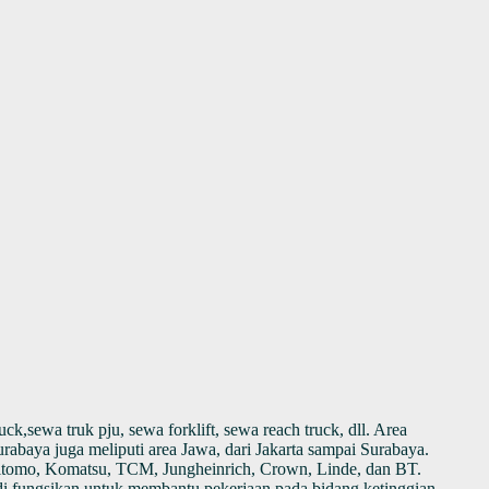
,sewa truk pju, sewa forklift, sewa reach truck, dll. Area
Surabaya juga meliputi area Jawa, dari Jakarta sampai Surabaya.
Sumitomo, Komatsu, TCM, Jungheinrich, Crown, Linde, dan BT.
t di fungsikan untuk membantu pekerjaan pada bidang ketinggian.