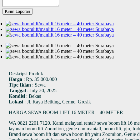
Kirim Laporan
Deskripsi Produk
Harga
:
Rp. 35.000.000
Tipe Iklan
:
Sewa
Tanggal
:
July 20, 2025
Kondisi
:
Bekas
Lokasi
:
Jl. Raya Betiting, Cerme, Gresik
HARGA SEWA BOOM LIFT 16 METER – 40 METER
WA 0821 2201 7120, Kami melayani rental/ sewa boom lift 16 meter
layanan boom lift Zoomlion, genie dan mantall, boom lift, pju, for
Brand sewa boom lift dan sewa boom lift yaitu Zoomlion, Genie d
Jangkauan kerja untuk sewa boom lift mulai dari 16 meter, jangka