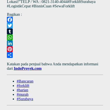
Lokasi!”TELP / WA : 0821-3140-4044#ForkliftSurabaya
#LogistikCepat #BisnisCuan #SewaForklift
Bagikan :
Facebook
Twitter
Tumblr
WhatsApp
LinkedIn
Pinterest
Share
Katakan pada penjual bahwa Anda mendapatkan informasi
dari
IndoProyek.com
#Bancaran
#forklift
#harian
#murah
#Surabaya