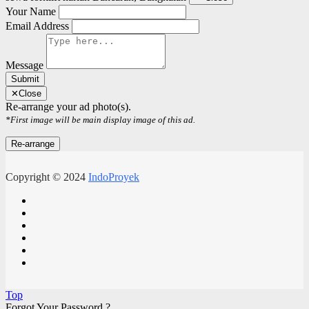
Your Name
Email Address
Message
Submit
✕
Close
Re-arrange your ad photo(s).
*First image will be main display image of this ad.
Copyright © 2024
IndoProyek
Top
Forgot Your Password ?