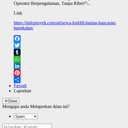
Operator Berpengalaman, Tanpa Ribet!”̶...
Link
https://indoproyek.com/ad/sewa-forklift-harian-bancaran-
bangkalan/
Facebook
Twitter
Tumblr
WhatsApp
LinkedIn
Pinterest
Favorit
Share
Laporkan
✕
Close
Mengapa anda Melaporkan iklan ini?