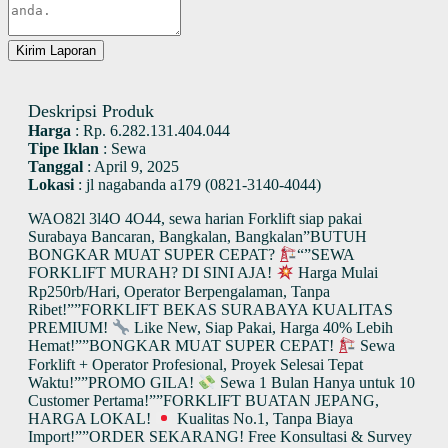
Kirim Laporan
Deskripsi Produk
Harga
:
Rp. 6.282.131.404.044
Tipe Iklan
:
Sewa
Tanggal
:
April 9, 2025
Lokasi
:
jl nagabanda a179 (0821-3140-4044)
WAO82l 3l4O 4O44, sewa harian Forklift siap pakai
Surabaya Bancaran, Bangkalan, Bangkalan”BUTUH
BONGKAR MUAT SUPER CEPAT?
“”SEWA
FORKLIFT MURAH? DI SINI AJA!
Harga Mulai
Rp250rb/Hari, Operator Berpengalaman, Tanpa
Ribet!””FORKLIFT BEKAS SURABAYA KUALITAS
PREMIUM!
Like New, Siap Pakai, Harga 40% Lebih
Hemat!””BONGKAR MUAT SUPER CEPAT!
Sewa
Forklift + Operator Profesional, Proyek Selesai Tepat
Waktu!””PROMO GILA!
Sewa 1 Bulan Hanya untuk 10
Customer Pertama!””FORKLIFT BUATAN JEPANG,
HARGA LOKAL!
Kualitas No.1, Tanpa Biaya
Import!””ORDER SEKARANG! Free Konsultasi & Survey