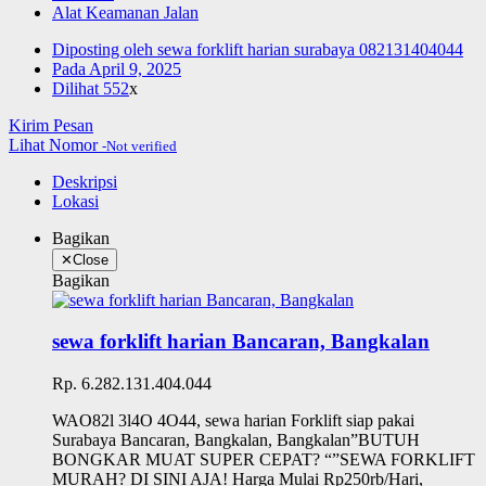
Alat Keamanan Jalan
Diposting oleh
sewa forklift harian surabaya 082131404044
Pada
April 9, 2025
Dilihat
552
x
Kirim Pesan
Lihat Nomor
-Not verified
Deskripsi
Lokasi
Bagikan
✕
Close
Bagikan
sewa forklift harian Bancaran, Bangkalan
Rp. 6.282.131.404.044
WAO82l 3l4O 4O44, sewa harian Forklift siap pakai
Surabaya Bancaran, Bangkalan, Bangkalan”BUTUH
BONGKAR MUAT SUPER CEPAT? “”SEWA FORKLIFT
MURAH? DI SINI AJA! Harga Mulai Rp250rb/Hari,