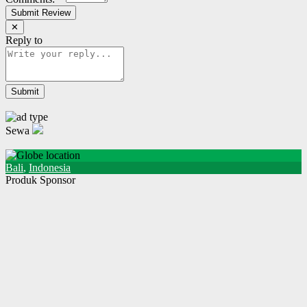
✕
Reply to
Sewa
Bali
,
Indonesia
Produk Sponsor