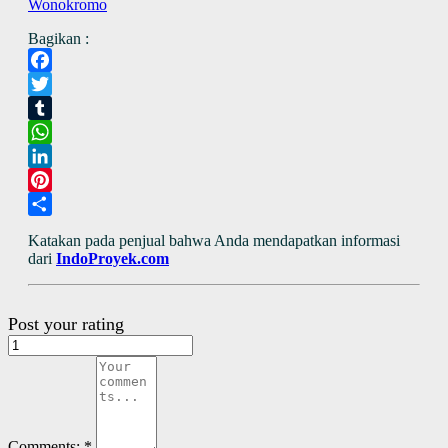
Wonokromo
Bagikan :
Facebook
Twitter
Tumblr
WhatsApp
LinkedIn
Pinterest
Share
Katakan pada penjual bahwa Anda mendapatkan informasi
dari
IndoProyek.com
Post your rating
Comments:
*