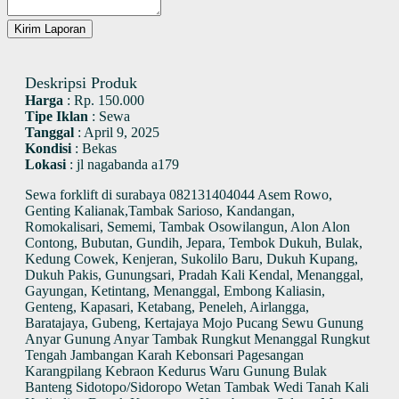
Kirim Laporan
Deskripsi Produk
Harga
:
Rp. 150.000
Tipe Iklan
:
Sewa
Tanggal
:
April 9, 2025
Kondisi
:
Bekas
Lokasi
:
jl nagabanda a179
Sewa forklift di surabaya 082131404044 Asem Rowo,
Genting Kalianak,Tambak Sarioso, Kandangan,
Romokalisari, Sememi, Tambak Osowilangun, Alon Alon
Contong, Bubutan, Gundih, Jepara, Tembok Dukuh, Bulak,
Kedung Cowek, Kenjeran, Sukolilo Baru, Dukuh Kupang,
Dukuh Pakis, Gunungsari, Pradah Kali Kendal, Menanggal,
Gayungan, Ketintang, Menanggal, Embong Kaliasin,
Genteng, Kapasari, Ketabang, Peneleh, Airlangga,
Baratajaya, Gubeng, Kertajaya Mojo Pucang Sewu Gunung
Anyar Gunung Anyar Tambak Rungkut Menanggal Rungkut
Tengah Jambangan Karah Kebonsari Pagesangan
Karangpilang Kebraon Kedurus Waru Gunung Bulak
Banteng Sidotopo/Sidoropo Wetan Tambak Wedi Tanah Kali