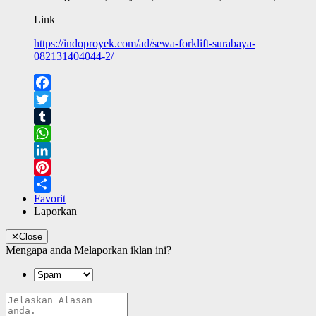
Link
https://indoproyek.com/ad/sewa-forklift-surabaya-
082131404044-2/
Facebook
Twitter
Tumblr
WhatsApp
LinkedIn
Pinterest
Favorit
Share
Laporkan
✕
Close
Mengapa anda Melaporkan iklan ini?