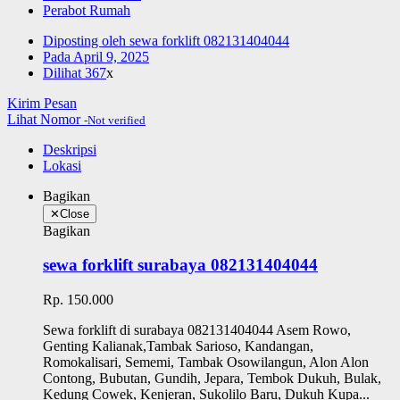
Perabot Rumah
Diposting oleh
sewa forklift 082131404044
Pada
April 9, 2025
Dilihat
367
x
Kirim Pesan
Lihat Nomor
-Not verified
Deskripsi
Lokasi
Bagikan
✕
Close
Bagikan
sewa forklift surabaya 082131404044
Rp. 150.000
Sewa forklift di surabaya 082131404044 Asem Rowo,
Genting Kalianak,Tambak Sarioso, Kandangan,
Romokalisari, Sememi, Tambak Osowilangun, Alon Alon
Contong, Bubutan, Gundih, Jepara, Tembok Dukuh, Bulak,
Kedung Cowek, Kenjeran, Sukolilo Baru, Dukuh Kupa...