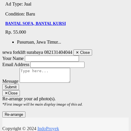
Ad Type: Jual
Condition: Baru
BANTAL SOFA, BANTAL KURSI
Rp. 55.000
Pasuruan, Jawa Timur...
sewa forklift surabaya 082131404044
✕
Close
Your Name
Email Address
Message
Submit
✕
Close
Re-arrange your ad photo(s).
*First image will be main display image of this ad.
Copyright © 2024
IndoProyek