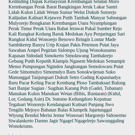
Kedinding Dupak Kemayoran Krembangan Selatan Moro
Krembangan Perak Barat Bangkingan Jeruk Lakar Santri
Lidah Kulon Lidah Wetan Sumur Welut Dukuh Sutorejo
Kalijudan Kalisari Kejawen Putih Tambak Manyar Sabrangan
Mulyorejo Bongkaran Krembangan Utara Nyamplungan
Perak Timur Perak Utara Babat Jerawat Pakal Sumber Rejo
Kali Rungkut Kedung Baruk Medokan Ayu Penjaringan Sari
Rungkut Kidul Wonorejo Benowo Bringin Lontar Made
Sambikerep Banyu Urip Krajan Pakis Petemon Putat Jaya
Sawahan Ampel Pegirian Sidotopo Ujung Wonokusumo
Kapasan Sidodadi Simokerto Simolawang Tambakrejo
Gebang Putih Keputih Klampis Ngasem Medokan Semampir
Menur Pumpungan Nginden Jangkungan Semolowaru Putat
Gede Simomulyo Simomulyo Baru Sonokwijenan Suko
Manunggal Tanjungsari Dukuh Setro Gading Kapasmadya
Baru Pacar Keling Pacar Kembang Ploso Tambaksari Balong
Sari Banjar Sugian / Sugihan Karang Poh (Gadel, Tubanan)
Manukan Kulon Manukan Wetan (Bibis, Buntaran) (Kidul,
Lor, Gedang Asin) Dr. Sutomo Kedungdoro Keputran
Tegalsari Wonorejo Kendangsari Kutisari Panjang Jiwo
Tengilis Mejoyo Babatan Balas Klumprik Jajartunggal
Wiyung Bendul Merisi Jemur Wonosari Margorejo Sidosermo
Siwalankerto Darmo Jagir Ngagel Ngagelrejo Sawunggaling
Wonokromo.