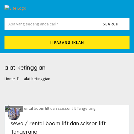
SEARCH
PASANG IKLAN
alat ketinggian
Home
alat ketinggian
3
photos
sewa / rental boom lift dan scissor lift
Tangerang