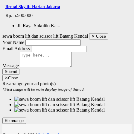
Rental Skylift Harian Jakarta
Rp. 5.500.000
Jl. Raya Sukolilo Ka...
sewa boom lift dan scissor lift Batang Kendal
✕
Close
Your Name
Email Address
Message
Submit
✕
Close
Re-arrange your ad photo(s).
*First image will be main display image of this ad.