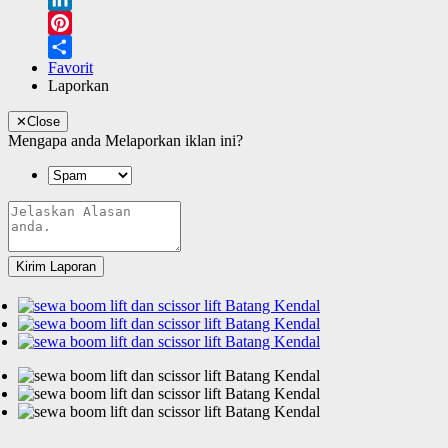
LinkedIn
Pinterest
Favorit
Share
Laporkan
✕
Close
Mengapa anda Melaporkan iklan ini?
Kirim Laporan