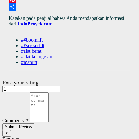
Pinterest
Share
Katakan pada penjual bahwa Anda mendapatkan informasi
dari
IndoProyek.com
##boomlift
##scissorlift
#alat berat
#alat ketinggian
#manlift
Post your rating
Comments:
*
✕