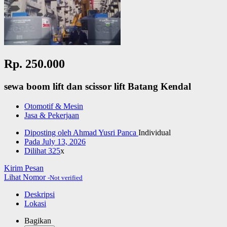
Rp. 250.000
sewa boom lift dan scissor lift Batang Kendal
Otomotif & Mesin
Jasa & Pekerjaan
Diposting oleh
Ahmad Yusri Panca
Individual
Pada
July 13, 2026
Dilihat
325
x
Kirim Pesan
Lihat Nomor
-Not verified
Deskripsi
Lokasi
Bagikan