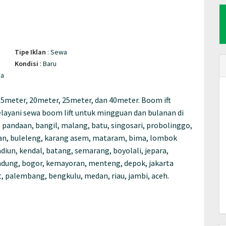
Tipe Iklan
:
Sewa
Kondisi
:
Baru
ya
5meter, 20meter, 25meter, dan 40meter. Boom ift
elayani sewa boom lift untuk mingguan dan bulanan di
, pandaan, bangil, malang, batu, singosari, probolinggo,
nan, buleleng, karang asem, mataram, bima, lombok
adiun, kendal, batang, semarang, boyolali, jepara,
andung, bogor, kemayoran, menteng, depok, jakarta
at, palembang, bengkulu, medan, riau, jambi, aceh.