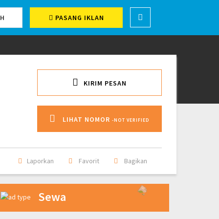
CH
PASANG IKLAN
KIRIM PESAN
LIHAT NOMOR
-NOT VERIFIED
Laporkan
Favorit
Bagikan
Sewa