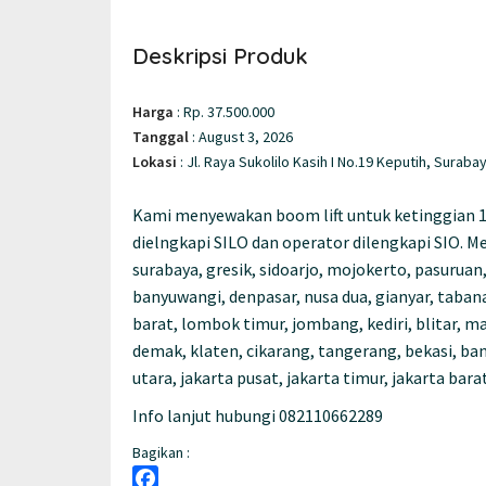
Deskripsi Produk
Harga
:
Rp. 37.500.000
Tanggal
:
August 3, 2026
Lokasi
:
Jl. Raya Sukolilo Kasih I No.19 Keputih, Suraba
Kami menyewakan boom lift untuk ketinggian 1
dielngkapi SILO dan operator dilengkapi SIO. M
surabaya, gresik, sidoarjo, mojokerto, pasuruan
banyuwangi, denpasar, nusa dua, gianyar, taba
barat, lombok timur, jombang, kediri, blitar, m
demak, klaten, cikarang, tangerang, bekasi, b
utara, jakarta pusat, jakarta timur, jakarta bar
Info lanjut hubungi 082110662289
Bagikan :