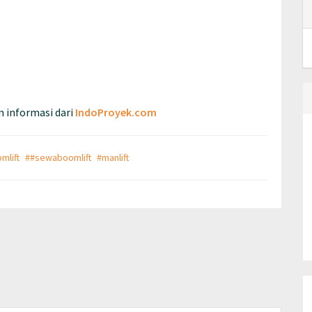
 informasi dari
IndoProyek.com
mlift
##sewaboomlift
#manlift