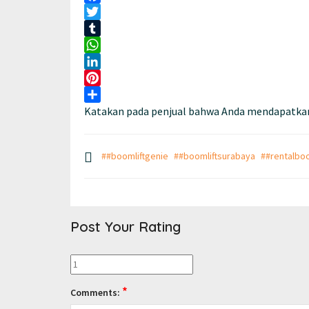
Facebook
Twitter
Tumblr
WhatsApp
LinkedIn
Pinterest
Katakan pada penjual bahwa Anda mendapatkan
Share
##boomliftgenie
##boomliftsurabaya
##rentalboo
Post Your Rating
*
Comments: