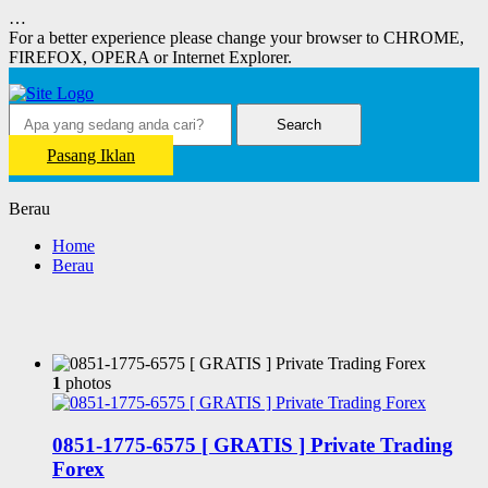
…
For a better experience please change your browser to CHROME,
FIREFOX, OPERA or Internet Explorer.
Search
Pasang Iklan
Berau
Home
Berau
1
photos
0851-1775-6575 [ GRATIS ] Private Trading
Forex