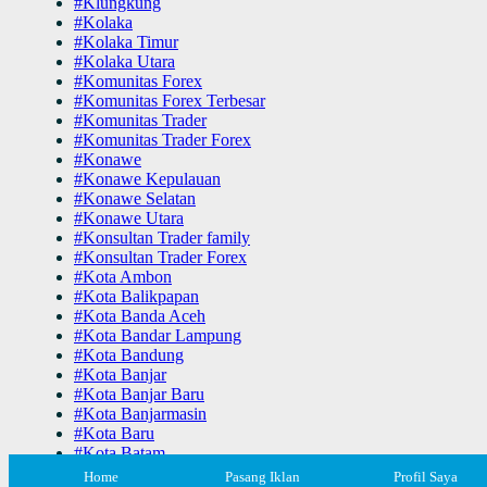
#Klungkung
#Kolaka
#Kolaka Timur
#Kolaka Utara
#Komunitas Forex
#Komunitas Forex Terbesar
#Komunitas Trader
#Komunitas Trader Forex
#Konawe
#Konawe Kepulauan
#Konawe Selatan
#Konawe Utara
#Konsultan Trader family
#Konsultan Trader Forex
#Kota Ambon
#Kota Balikpapan
#Kota Banda Aceh
#Kota Bandar Lampung
#Kota Bandung
#Kota Banjar
#Kota Banjar Baru
#Kota Banjarmasin
#Kota Baru
#Kota Batam
#Kota Batu
Home
Pasang Iklan
Profil Saya