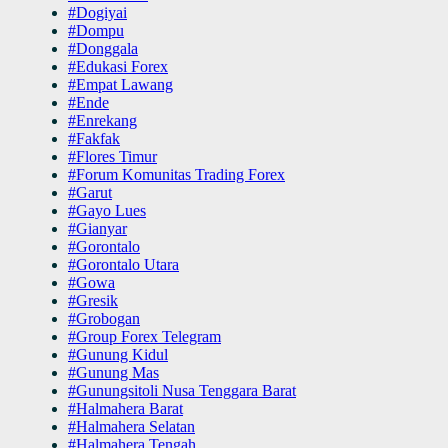
#Dogiyai
#Dompu
#Donggala
#Edukasi Forex
#Empat Lawang
#Ende
#Enrekang
#Fakfak
#Flores Timur
#Forum Komunitas Trading Forex
#Garut
#Gayo Lues
#Gianyar
#Gorontalo
#Gorontalo Utara
#Gowa
#Gresik
#Grobogan
#Group Forex Telegram
#Gunung Kidul
#Gunung Mas
#Gunungsitoli Nusa Tenggara Barat
#Halmahera Barat
#Halmahera Selatan
#Halmahera Tengah