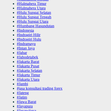
#Halmahera Timur
#Halmahera Utara
#Hulu Sungai Selatan
#Hulu Sungai Tengah
#Hulu Sungai Utara
#Humbang Hasundutan
#Indonesia
#Indragiri Hilir
#Indragiri Hulu
#Indramayu
#Intan Jaya
#Jabar
#Jabodetabek
#Jakarta Barat
#Jakarta Pusat
#Jakarta Selatan
#Jakarta Timur
#Jakarta Utara
#Jambi
#jasa konsultasi trading forex
#Jateng
#Jatim
#Jawa Barat
#Jayapura
#Jayawijaya