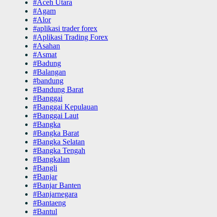
#Aceh Utara
#Agam
#Alor
#aplikasi trader forex
#Aplikasi Trading Forex
#Asahan
#Asmat
#Badung
#Balangan
#bandung
#Bandung Barat
#Banggai
#Banggai Kepulauan
#Banggai Laut
#Bangka
#Bangka Barat
#Bangka Selatan
#Bangka Tengah
#Bangkalan
#Bangli
#Banjar
#Banjar Banten
#Banjarnegara
#Bantaeng
#Bantul