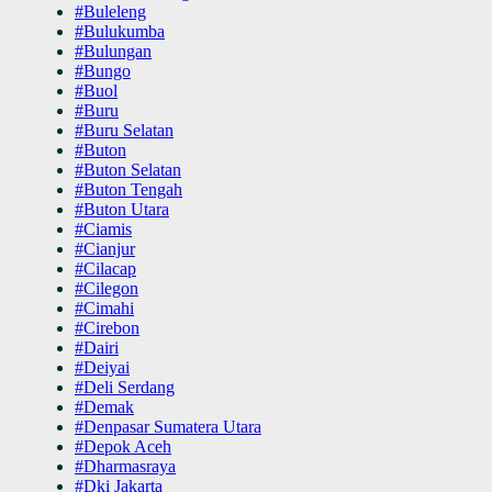
#Buleleng
#Bulukumba
#Bulungan
#Bungo
#Buol
#Buru
#Buru Selatan
#Buton
#Buton Selatan
#Buton Tengah
#Buton Utara
#Ciamis
#Cianjur
#Cilacap
#Cilegon
#Cimahi
#Cirebon
#Dairi
#Deiyai
#Deli Serdang
#Demak
#Denpasar Sumatera Utara
#Depok Aceh
#Dharmasraya
#Dki Jakarta