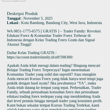
Deskripsi Produk
Tanggal
:
November 5, 2025
Lokasi
:
Kota Bandung, Bandung City, West Java, Indonesia
WA 0851-1775-6575 [ GRATIS ] – Trader Family: Revolusi
Edukasi Forex & Komunitas Trader Forex Terbesar di
Indonesia dengan Kelas Trading Forex Gratis dan Signal
Akurasi Tinggi!
Daftar Kelas Trading GRATIS :
https://account.tradersfamily.id/aff/598300/
Apakah Anda lelah merugi dalam trading? Bingung mencari
Belajar Trading Forex Terpercaya? Ingin menemukan
Komunitas Trader yang solid dan suportif? Atau mungkin
Anda mencari Kursus Forex yang tidak hanya teori tetapi juga
praktik dengan hasil nyata? Jika jawabannya “YA”, maka
Anda telah datang ke tempat yang tepat. Perkenalkan, Trader
Family, sebuah perusahaan konsultan forex dan perusahaan
edukasi trading forex terdepan yang siap membimbing Anda
dari level pemula hingga menjadi trader yang konsisten profit.
Kami bukan sekadar tempat Kursus Trading Terdekat, kami
adalah keluarga yang akan mendukung perjalanan trading