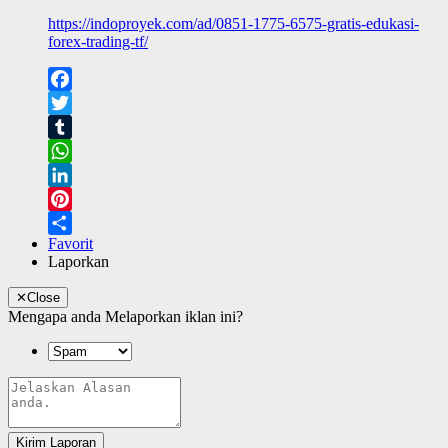
https://indoproyek.com/ad/0851-1775-6575-gratis-edukasi-
forex-trading-tf/
Facebook
Twitter
Tumblr
WhatsApp
LinkedIn
Pinterest
Favorit
Share
Laporkan
✕
Close
Mengapa anda Melaporkan iklan ini?
Kirim Laporan