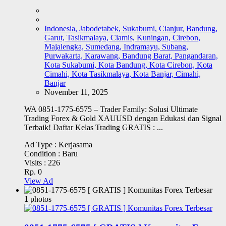
Indonesia, Jabodetabek, Sukabumi, Cianjur, Bandung,
Garut, Tasikmalaya, Ciamis, Kuningan, Cirebon,
Majalengka, Sumedang, Indramayu, Subang,
Purwakarta, Karawang, Bandung Barat, Pangandaran,
Kota Sukabumi, Kota Bandung, Kota Cirebon, Kota
Cimahi, Kota Tasikmalaya, Kota Banjar, Cimahi,
Banjar
November 11, 2025
WA 0851-1775-6575 – Trader Family: Solusi Ultimate
Trading Forex & Gold XAUUSD dengan Edukasi dan Signal
Terbaik! Daftar Kelas Trading GRATIS : ...
Ad Type :
Kerjasama
Condition :
Baru
Visits :
226
Rp. 0
View Ad
1
photos