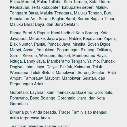
Pulau Morotai, Pulau Taliabu, Kota Ternate, Kota Tidore
Kepulauan, serta kabupaten-kabupaten seperti Maluku
Tenggara Barat, Maluku Tenggara, Maluku Tengah, Buru,
Kepulauan Aru, Seram Bagian Barat, Seram Bagian Timur,
Maluku Barat Daya, dan Buru Selatan.
Papua Barat & Papua: Kami hadir di Kota Sorong, Kota
Jayapura, Merauke, Jayawijaya, Nabire, Kepulauan Yapen,
Biak Numfor, Paniai, Puncak Jaya, Mimika, Boven Digoel,
Mappi, Asmat, Yahukimo, Pegunungan Bintang, Tolikara,
Sarmi, Keerom, Waropen, Supiori, Mamberamo Raya,
Nduga, Lanny Jaya, Mamberamo Tengah, Yalimo, Puncak,
Dogiyai, Intan Jaya, Deiyai, Fakfak, Kaimana, Teluk
Wondama, Teluk Bintuni, Manokwari, Sorong Selatan, Raja
Ampat, Tambrauw, Maybrat, Manokwari Selatan, dan
Pegunungan Arfak.
Gorontalo: Layanan kami mencakup Boalemo, Gorontalo,
Pohuwato, Bone Bolango, Gorontalo Utara, dan Kota
Gorontalo.
Dimana pun Anda berada, Trader Family siap menjadi
mitra terpercaya Anda.
Testimoni Member Trader Family