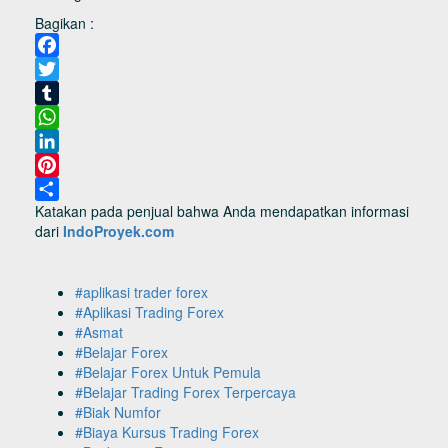
Bagikan :
Facebook
Twitter
Tumblr
WhatsApp
LinkedIn
Pinterest
Katakan pada penjual bahwa Anda mendapatkan informasi
Share
dari
IndoProyek.com
#aplikasi trader forex
#Aplikasi Trading Forex
#Asmat
#Belajar Forex
#Belajar Forex Untuk Pemula
#Belajar Trading Forex Terpercaya
#Biak Numfor
#Biaya Kursus Trading Forex