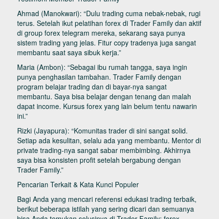
Ahmad (Manokwari): “Dulu trading cuma nebak-nebak, rugi
terus. Setelah ikut pelatihan forex di Trader Family dan aktif
di group forex telegram mereka, sekarang saya punya
sistem trading yang jelas. Fitur copy tradenya juga sangat
membantu saat saya sibuk kerja.”
Maria (Ambon): “Sebagai ibu rumah tangga, saya ingin
punya penghasilan tambahan. Trader Family dengan
program belajar trading dan di bayar-nya sangat
membantu. Saya bisa belajar dengan tenang dan malah
dapat income. Kursus forex yang lain belum tentu nawarin
ini.”
Rizki (Jayapura): “Komunitas trader di sini sangat solid.
Setiap ada kesulitan, selalu ada yang membantu. Mentor di
private trading-nya sangat sabar membimbing. Akhirnya
saya bisa konsisten profit setelah bergabung dengan
Trader Family.”
Pencarian Terkait & Kata Kunci Populer
Bagi Anda yang mencari referensi edukasi trading terbaik,
berikut beberapa istilah yang sering dicari dan semuanya
bisa Anda temukan solusinya di Trader Family: forex