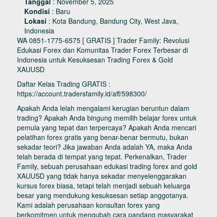
Tanggal
:
November 5, 2025
Kondisi
:
Baru
Lokasi
:
Kota Bandung, Bandung City, West Java,
Indonesia
WA 0851-1775-6575 [ GRATIS ] Trader Family: Revolusi
Edukasi Forex dan Komunitas Trader Forex Terbesar di
Indonesia untuk Kesuksesan Trading Forex & Gold
XAUUSD
Daftar Kelas Trading GRATIS :
https://account.tradersfamily.id/aff/598300/
Apakah Anda lelah mengalami kerugian beruntun dalam
trading? Apakah Anda bingung memilih belajar forex untuk
pemula yang tepat dan terpercaya? Apakah Anda mencari
pelatihan forex gratis yang benar-benar bermutu, bukan
sekadar teori? Jika jawaban Anda adalah YA, maka Anda
telah berada di tempat yang tepat. Perkenalkan, Trader
Family, sebuah perusahaan edukasi trading forex and gold
XAUUSD yang tidak hanya sekadar menyelenggarakan
kursus forex biasa, tetapi telah menjadi sebuah keluarga
besar yang mendukung kesuksesan setiap anggotanya.
Kami adalah perusahaan konsultan forex yang
berkomitmen untuk mengubah cara pandang masyarakat