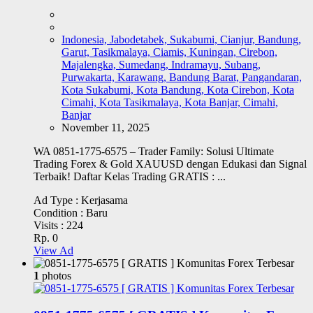
Indonesia, Jabodetabek, Sukabumi, Cianjur, Bandung,
Garut, Tasikmalaya, Ciamis, Kuningan, Cirebon,
Majalengka, Sumedang, Indramayu, Subang,
Purwakarta, Karawang, Bandung Barat, Pangandaran,
Kota Sukabumi, Kota Bandung, Kota Cirebon, Kota
Cimahi, Kota Tasikmalaya, Kota Banjar, Cimahi,
Banjar
November 11, 2025
WA 0851-1775-6575 – Trader Family: Solusi Ultimate
Trading Forex & Gold XAUUSD dengan Edukasi dan Signal
Terbaik! Daftar Kelas Trading GRATIS : ...
Ad Type :
Kerjasama
Condition :
Baru
Visits :
224
Rp. 0
View Ad
1
photos