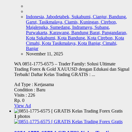
Indonesia, Jabodetabek, Sukabumi, Cianjur, Bandung,
Garut, Tasikmalaya, Ciamis, Kuningan, Cirebon,
Majalengka, Sumedang, Indramayu, Subang,
Purwakarta, Karawang, Bandung Barat, Pangandaran,
Kota Sukabumi, Kota Bandung, Kota Cirebon, Kota
Cimahi, Kota Tasikmalaya, Kota Banjar, Cimahi,
Banjar
November 11, 2025
WA 0851-1775-6575 – Trader Family: Solusi Ultimate
Trading Forex & Gold XAUUSD dengan Edukasi dan Signal
Terbaik! Daftar Kelas Trading GRATIS : ...
Ad Type :
Kerjasama
Condition :
Baru
Visits :
226
Rp. 0
View Ad
1
photos