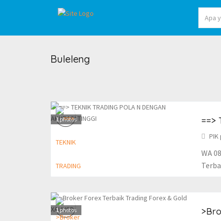
Buleleng
==>
1
photos
PIK 
WA 08
Terba
>Bro
1
photos