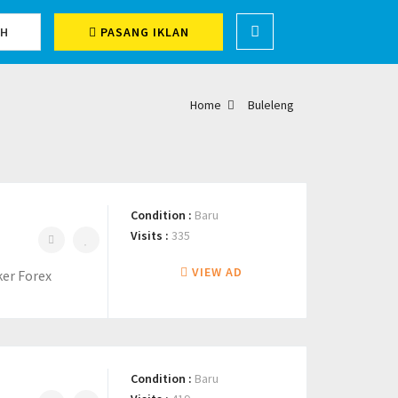
CH
PASANG IKLAN
Home
Buleleng
Condition :
Baru
Visits :
335
VIEW AD
ker Forex
Condition :
Baru