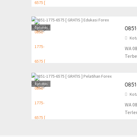
0851
0
photos
Kot
WA 08
Terbes
0851
0
photos
Kot
WA 08
Terlen