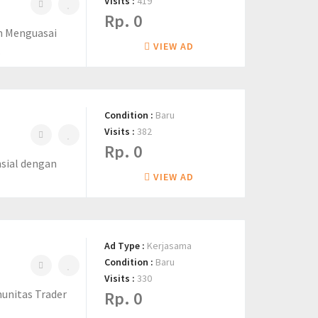
Visits :
419
Rp. 0
n Menguasai
VIEW AD
.
Condition :
Baru
Visits :
382
Rp. 0
nsial dengan
VIEW AD
Ad Type :
Kerjasama
Condition :
Baru
Visits :
330
munitas Trader
Rp. 0