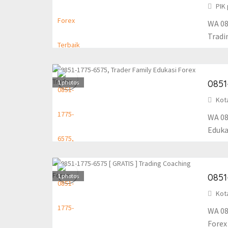
PIK 
WA 08
Tradi
0851
1
photos
Kot
WA 08
Eduka
0851
1
photos
Kot
WA 08
Forex 