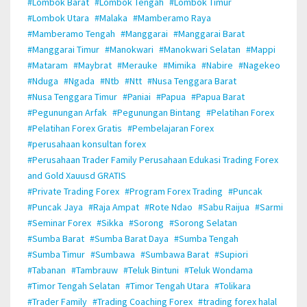
#Lombok Barat
#Lombok Tengah
#Lombok Timur
#Lombok Utara
#Malaka
#Mamberamo Raya
#Mamberamo Tengah
#Manggarai
#Manggarai Barat
#Manggarai Timur
#Manokwari
#Manokwari Selatan
#Mappi
#Mataram
#Maybrat
#Merauke
#Mimika
#Nabire
#Nagekeo
#Nduga
#Ngada
#Ntb
#Ntt
#Nusa Tenggara Barat
#Nusa Tenggara Timur
#Paniai
#Papua
#Papua Barat
#Pegunungan Arfak
#Pegunungan Bintang
#Pelatihan Forex
#Pelatihan Forex Gratis
#Pembelajaran Forex
#perusahaan konsultan forex
#Perusahaan Trader Family Perusahaan Edukasi Trading Forex
and Gold Xauusd GRATIS
#Private Trading Forex
#Program Forex Trading
#Puncak
#Puncak Jaya
#Raja Ampat
#Rote Ndao
#Sabu Raijua
#Sarmi
#Seminar Forex
#Sikka
#Sorong
#Sorong Selatan
#Sumba Barat
#Sumba Barat Daya
#Sumba Tengah
#Sumba Timur
#Sumbawa
#Sumbawa Barat
#Supiori
#Tabanan
#Tambrauw
#Teluk Bintuni
#Teluk Wondama
#Timor Tengah Selatan
#Timor Tengah Utara
#Tolikara
#Trader Family
#Trading Coaching Forex
#trading forex halal