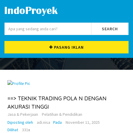
SEARCH
PASANG IKLAN
==> TEKNIK TRADING POLA N DENGAN
AKURASI TINGGI
Jasa & Pekerjaan
Pelatihan & Pendidikan
Diposting oleh
adi.nisa
Pada
November 11, 2025
Dilihat
331
x