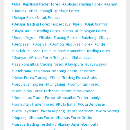
#Alor
#aplikasi trader forex
#Aplikasi Trading Forex
#Asmat
#Badung
#Bali
#Bangli
#Belajar Forex
#Belajar Forex Untuk Pemula
#Belajar Trading Forex Terpercaya
#Belu
#Biak Numfor
#Biaya Kursus Trading Forex
#Bima
#Bimbingan Forex
#Boven Digoel
#Broker Trading Forex
#Buleleng
#Deiyai
#Denpasar
#Dogiyai
#Dompu
#Edukasi Forex
#Ende
#Fakfak
#Flores Timur
#Forum Komunitas Trading Forex
#Gianyar
#Group Forex Telegram
#Intan Jaya
#jasa konsultasi trading forex
#Jayapura
#Jayawijaya
#Jembrana
#Kaimana
#Karang Asem
#Keerom
#Kelas Forex Trading
#Kelas Trading Forex Gratis
#Kepulauan Yapen
#Klungkung
#Komunitas Forex
#Komunitas Forex Terbesar
#Komunitas Trader
#Komunitas Trader Forex
#Konsultan Trader family
#Konsultan Trader Forex
#Kota Bima
#Kota Denpasar
#Kota Jayapura
#Kota Kupang
#Kota Mataram
#Kota Sorong
#Kupang
#Kursus Forex
#Kursus Forex Gratis
#Kursus Trading Terdekat
#Lanny Jaya
#Lembata