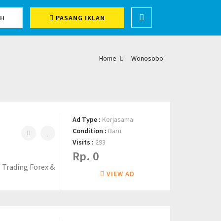
CH
PASANG IKLAN
Home
Wonosobo
Ad Type :
Kerjasama
Condition :
Baru
Visits :
293
Rp. 0
 Trading Forex &
VIEW AD