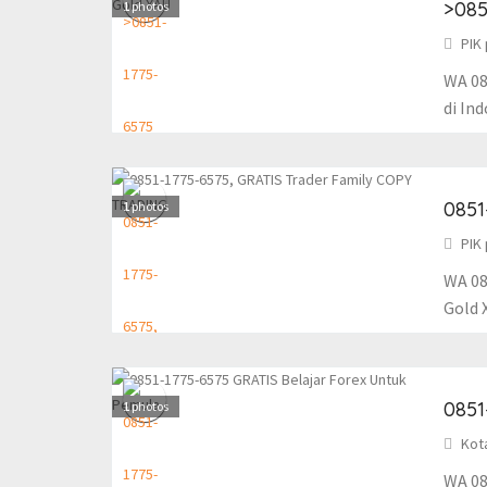
>085
1
photos
PIK 
WA 08
di Ind
0851
1
photos
PIK 
WA 08
Gold 
0851
1
photos
Kot
WA 08