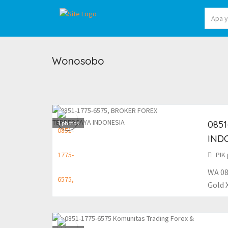
Wonosobo
0851
1
photos
IND
PIK 
WA 08
Gold 