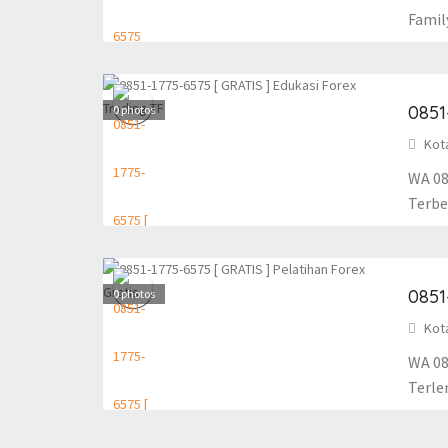
Famil
0851
0
photos
Kot
WA 08
Terbes
0851
0
photos
Kot
WA 08
Terlen