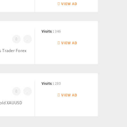
VIEW AD
Visits :
346
VIEW AD
s Trader Forex
Visits :
280
VIEW AD
Gold XAUUSD