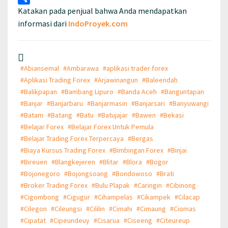
Katakan pada penjual bahwa Anda mendapatkan
Share
informasi dari
IndoProyek.com
#Abiansemal
#Ambarawa
#aplikasi trader forex
#Aplikasi Trading Forex
#Arjawinangun
#Baleendah
#Balikpapan
#Bambang Lipuro
#Banda Aceh
#Banguntapan
#Banjar
#Banjarbaru
#Banjarmasin
#Banjarsari
#Banyuwangi
#Batam
#Batang
#Batu
#Batujajar
#Bawen
#Bekasi
#Belajar Forex
#Belajar Forex Untuk Pemula
#Belajar Trading Forex Terpercaya
#Bergas
#Biaya Kursus Trading Forex
#Bimbingan Forex
#Binjai
#Bireuen
#Blangkejeren
#Blitar
#Blora
#Bogor
#Bojonegoro
#Bojongsoang
#Bondowoso
#Brati
#Broker Trading Forex
#Bulu Plapak
#Caringin
#Cibinong
#Cigombong
#Cigugur
#Cihampelas
#Cikampek
#Cilacap
#Cilegon
#Cileungsi
#Cililin
#Cimahi
#Cimaung
#Ciomas
#Cipatat
#Cipeundeuy
#Cisarua
#Ciseeng
#Citeureup