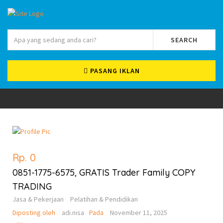
SEARCH
PASANG IKLAN
Rp. 0
0851-1775-6575, GRATIS Trader Family COPY
TRADING
Jasa & Pekerjaan
Pelatihan & Pendidikan
Diposting oleh
adi.nisa
Pada
November 11, 2025