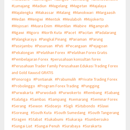
#Lumajang
#Madiun
#Magelang
#Magetan
#Majalaya
#Majalengka
#Makassar
#Malang
#Manokwari
#Margaasih
#Medan
#Mengwi
#Mentok
#Meulaboh
#Mojokerto
#Mojosari
#Muara Enim
#Muntilan
#Nabire
#Ngamprah
#Ngawi
#Ngoro
#North Kuta
#Pacet
#Pacitan
#Padalarang
#Palangkaraya
#Pangkal Pinang
#Pariaman
#Parung
#Pasirjambu
#Pasuruan
#Pati
#Pecangaan
#Pejagoan
#Pekalongan
#Pelatihan Forex
#Pelatihan Forex Gratis
#Pembelajaran Forex
#perusahaan konsultan forex
#Perusahaan Trader Family Perusahaan Edukasi Trading Forex
and Gold Xauusd GRATIS
#Ponorogo
#Pontianak
#Prabumulih
#Private Trading Forex
#Probolinggo
#Program Forex Trading
#Pungging
#Purwakarta
#Purwodadi
#Purwokerto
#Rembang
#Sabang
#Salatiga
#Sambas
#Sampang
#semarang
#Seminar Forex
#Serang
#Sewon
#Sidoarjo
#Sigli
#Situbondo
#Slawi
#Soreang
#South Kuta
#South Sumedang
#South Tangerang
#Sragen
#Stabat
#Sukabumi
#Sukaraja
#Sumbersuko
#Sungai Liat
#Sungai Penuh
#Surabaya
#Surakarta