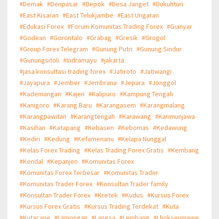
#Demak
#Denpasar
#Depok
#Desa Janget
#Dukuhturi
#East Kisaran
#East Telukjambe
#East Ungaran
#Edukasi Forex
#Forum Komunitas Trading Forex
#Gianyar
#Godean
#Gorontalo
#Grabag
#Gresik
#Grogol
#Group Forex Telegram
#Gunung Putri
#Gunung Sindur
#Gunungsitoli
#Indramayu
#jakarta
#jasa konsultasi trading forex
#Jatiroto
#Jatiwangi
#Jayapura
#Jember
#Jembrana
#Jepara
#Jonggol
#Kademangan
#Kajen
#Kalipuro
#Kampung Tengah
#Kanigoro
#Karang Baru
#Karangasem
#Karangmalang
#Karangpawitan
#Karangtengah
#Karawang
#Karimunjawa
#Kasihan
#Katapang
#Kebasen
#Kebomas
#Kedawung
#Kediri
#Kedung
#Kefamenanu
#Kelapa Nunggal
#Kelas Forex Trading
#Kelas Trading Forex Gratis
#Kembang
#Kendal
#Kepanjen
#Komunitas Forex
#Komunitas Forex Terbesar
#Komunitas Trader
#Komunitas Trader Forex
#Konsultan Trader family
#Konsultan Trader Forex
#Kretek
#Kudus
#Kursus Forex
#Kursus Forex Gratis
#Kursus Trading Terdekat
#Kuta
#Kutacane
#Lamongan
#Langsa
#Lembang
#Lhokseumawe