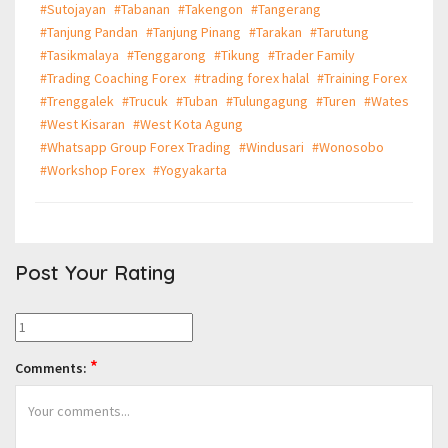
#Sutojayan
#Tabanan
#Takengon
#Tangerang
#Tanjung Pandan
#Tanjung Pinang
#Tarakan
#Tarutung
#Tasikmalaya
#Tenggarong
#Tikung
#Trader Family
#Trading Coaching Forex
#trading forex halal
#Training Forex
#Trenggalek
#Trucuk
#Tuban
#Tulungagung
#Turen
#Wates
#West Kisaran
#West Kota Agung
#Whatsapp Group Forex Trading
#Windusari
#Wonosobo
#Workshop Forex
#Yogyakarta
Post Your Rating
*
Comments: