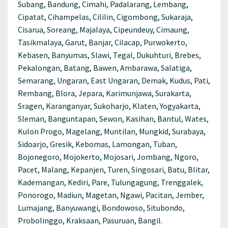
Subang, Bandung, Cimahi, Padalarang, Lembang,
Cipatat, Cihampelas, Cililin, Cigombong, Sukaraja,
Cisarua, Soreang, Majalaya, Cipeundeuy, Cimaung,
Tasikmalaya, Garut, Banjar, Cilacap, Purwokerto,
Kebasen, Banyumas, Slawi, Tegal, Dukuhturi, Brebes,
Pekalongan, Batang, Bawen, Ambarawa, Salatiga,
Semarang, Ungaran, East Ungaran, Demak, Kudus, Pati,
Rembang, Blora, Jepara, Karimunjawa, Surakarta,
Sragen, Karanganyar, Sukoharjo, Klaten, Yogyakarta,
Sleman, Banguntapan, Sewon, Kasihan, Bantul, Wates,
Kulon Progo, Magelang, Muntilan, Mungkid, Surabaya,
Sidoarjo, Gresik, Kebomas, Lamongan, Tuban,
Bojonegoro, Mojokerto, Mojosari, Jombang, Ngoro,
Pacet, Malang, Kepanjen, Turen, Singosari, Batu, Blitar,
Kademangan, Kediri, Pare, Tulungagung, Trenggalek,
Ponorogo, Madiun, Magetan, Ngawi, Pacitan, Jember,
Lumajang, Banyuwangi, Bondowoso, Situbondo,
Probolinggo, Kraksaan, Pasuruan, Bangil.