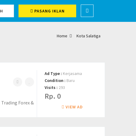
CH
PASANG IKLAN
Home
Kota Salatiga
Ad Type :
Kerjasama
Condition :
Baru
Visits :
293
Rp. 0
 Trading Forex &
VIEW AD