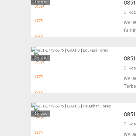
0851
1
photos
Kot
WA 08
Famil
0851
0
photos
Kot
WA 08
Terbes
0851
0
photos
Kot
WA 08