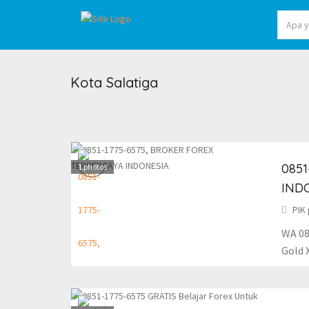
Kota Salatiga
0851
1
photos
IND
PIK 
WA 08
Gold 