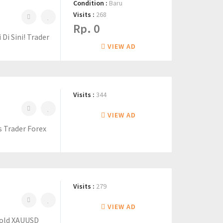
Condition :
Baru
Visits :
268
Rp. 0
i Sini! Trader
VIEW AD
Visits :
344
VIEW AD
s Trader Forex
Visits :
279
VIEW AD
Gold XAUUSD