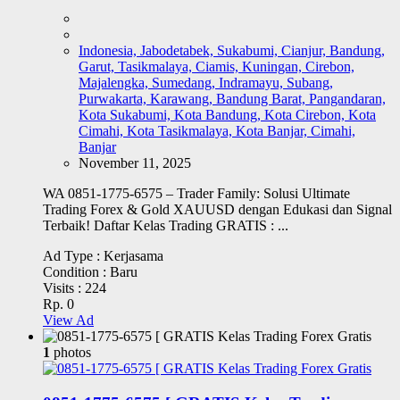
Indonesia, Jabodetabek, Sukabumi, Cianjur, Bandung,
Garut, Tasikmalaya, Ciamis, Kuningan, Cirebon,
Majalengka, Sumedang, Indramayu, Subang,
Purwakarta, Karawang, Bandung Barat, Pangandaran,
Kota Sukabumi, Kota Bandung, Kota Cirebon, Kota
Cimahi, Kota Tasikmalaya, Kota Banjar, Cimahi,
Banjar
November 11, 2025
WA 0851-1775-6575 – Trader Family: Solusi Ultimate
Trading Forex & Gold XAUUSD dengan Edukasi dan Signal
Terbaik! Daftar Kelas Trading GRATIS : ...
Ad Type :
Kerjasama
Condition :
Baru
Visits :
224
Rp. 0
View Ad
1
photos