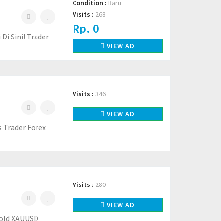
Condition :
Baru
Visits :
268
Rp. 0
i Sini! Trader
VIEW AD
Visits :
346
VIEW AD
s Trader Forex
Visits :
280
VIEW AD
Gold XAUUSD