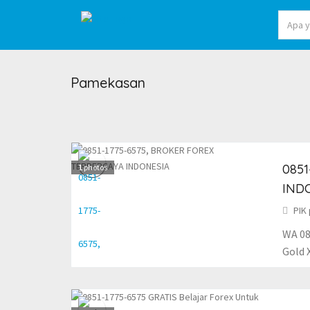
Pamekasan
0851
1
photos
IND
PIK 
WA 08
Gold 