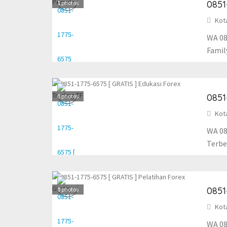
0851
1
photos
Kot
WA 08
Famil
0851
0
photos
Kot
WA 08
Terbes
0851
0
photos
Kot
WA 08