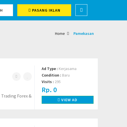
CH
PASANG IKLAN
Home
Pamekasan
Ad Type :
Kerjasama
Condition :
Baru
Visits :
295
Rp. 0
 Trading Forex &
VIEW AD