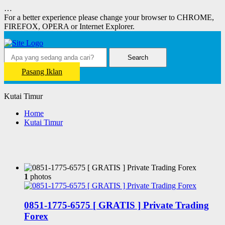
…
For a better experience please change your browser to CHROME,
FIREFOX, OPERA or Internet Explorer.
Search
Pasang Iklan
Kutai Timur
Home
Kutai Timur
1
photos
0851-1775-6575 [ GRATIS ] Private Trading
Forex