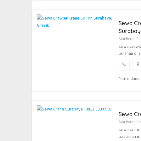
Sewa Cr
Surabaya
Alat Berat
Cr
sewa crawle
bulanan di 
Posted: Janua
Sewa Cra
Alat Berat
Cr
sewa crane 
pasuruan mo