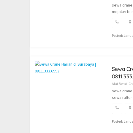
sewa crane 
mojokerto s
Posted: Janua
Sewa Cra
0811.333
Alat Berat
Cr
sewa crane 
sewa rafter 
Posted: Janua