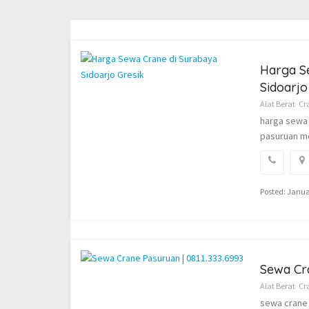
Harga S
Sidoarjo
Alat Berat
Cr
harga sewa 
pasuruan mo
Posted: Janua
Sewa Cra
Alat Berat
Cr
sewa crane 