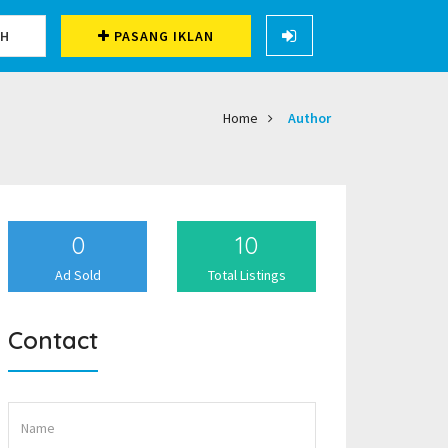
CH
PASANG IKLAN
Home
Author
0
10
Ad Sold
Total Listings
Contact