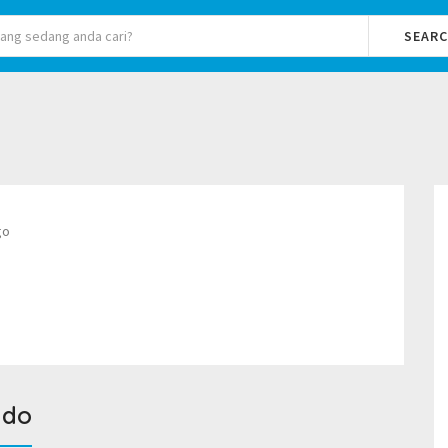
SEAR
go
ndo