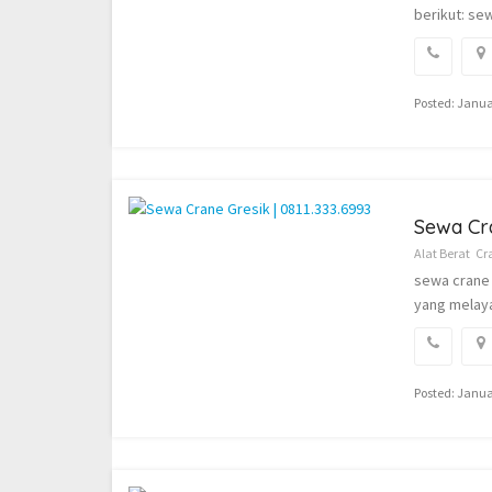
berikut: se
Posted: Janua
Sewa Cra
Alat Berat
Cr
sewa crane 
yang melayan
Posted: Janua