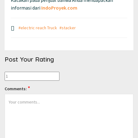
Katakan pada penjual bahwa Anda mendapatkan
Share
informasi dari
IndoProyek.com
#electric reach Truck
#stacker
Post Your Rating
*
Comments: