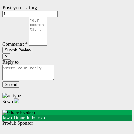
Post your rating
Comments:
*
✕
Reply to
Sewa
Jawa Timur
,
Indonesia
Produk Sponsor