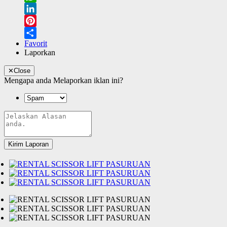
WhatsApp
LinkedIn
Pinterest
Favorit
Share
Laporkan
✕
Close
Mengapa anda Melaporkan iklan ini?
Kirim Laporan