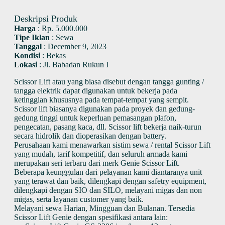
Deskripsi Produk
Harga
:
Rp. 5.000.000
Tipe Iklan
:
Sewa
Tanggal
:
December 9, 2023
Kondisi
:
Bekas
Lokasi
:
Jl. Babadan Rukun I
Scissor Lift atau yang biasa disebut dengan tangga gunting /
tangga elektrik dapat digunakan untuk bekerja pada
ketinggian khususnya pada tempat-tempat yang sempit.
Scissor lift biasanya digunakan pada proyek dan gedung-
gedung tinggi untuk keperluan pemasangan plafon,
pengecatan, pasang kaca, dll. Scissor lift bekerja naik-turun
secara hidrolik dan dioperasikan dengan battery.
Perusahaan kami menawarkan sistim sewa / rental Scissor Lift
yang mudah, tarif kompetitif, dan seluruh armada kami
merupakan seri terbaru dari merk Genie Scissor Lift.
Beberapa keunggulan dari pelayanan kami diantaranya unit
yang terawat dan baik, dilengkapi dengan safetry equipment,
dilengkapi dengan SIO dan SILO, melayani migas dan non
migas, serta layanan customer yang baik.
Melayani sewa Harian, Mingguan dan Bulanan. Tersedia
Scissor Lift Genie dengan spesifikasi antara lain: