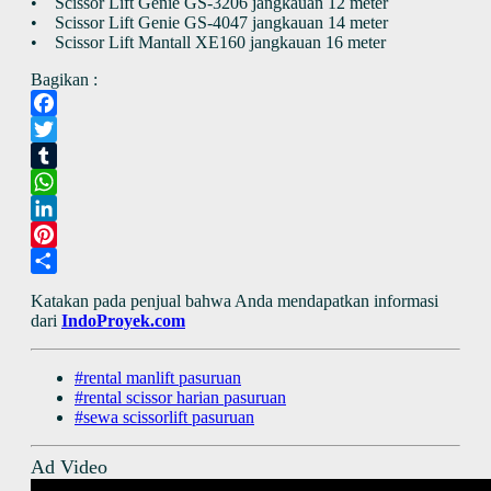
• Scissor Lift Genie GS-3206 jangkauan 12 meter
• Scissor Lift Genie GS-4047 jangkauan 14 meter
• Scissor Lift Mantall XE160 jangkauan 16 meter
Bagikan :
Facebook
Twitter
Tumblr
WhatsApp
LinkedIn
Pinterest
Share
Katakan pada penjual bahwa Anda mendapatkan informasi
dari
IndoProyek.com
#rental manlift pasuruan
#rental scissor harian pasuruan
#sewa scissorlift pasuruan
Ad Video