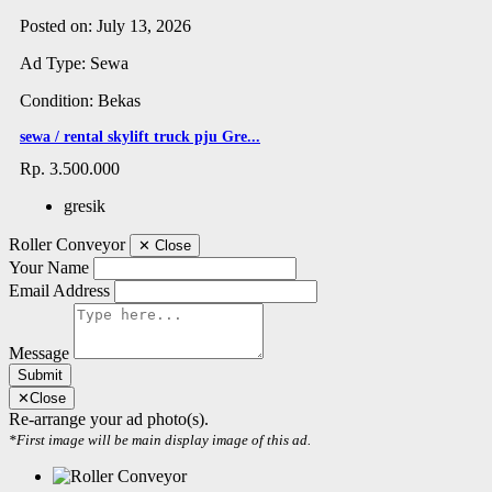
Posted on: July 13, 2026
Ad Type: Sewa
Condition: Bekas
sewa / rental skylift truck pju Gre...
Rp. 3.500.000
gresik
Roller Conveyor
✕
Close
Your Name
Email Address
Message
Submit
✕
Close
Re-arrange your ad photo(s).
*First image will be main display image of this ad.