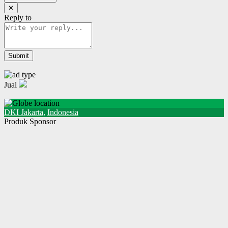
✕
Reply to
Jual
DKI Jakarta
,
Indonesia
Produk Sponsor