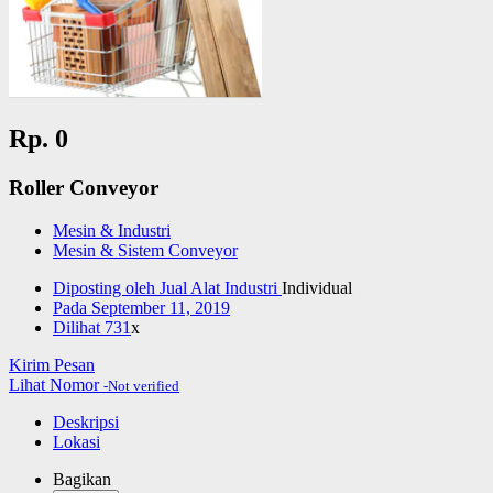
Rp. 0
Roller Conveyor
Mesin & Industri
Mesin & Sistem Conveyor
Diposting oleh
Jual Alat Industri
Individual
Pada
September 11, 2019
Dilihat
731
x
Kirim Pesan
Lihat Nomor
-Not verified
Deskripsi
Lokasi
Bagikan