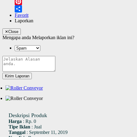
LinkedIn
Pinterest
Favorit
Share
Laporkan
✕
Close
Mengapa anda Melaporkan iklan ini?
Kirim Laporan
Deskripsi Produk
Harga
:
Rp. 0
Tipe Iklan
:
Jual
Tanggal
:
September 11, 2019