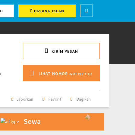
CH
PASANG IKLAN
KIRIM PESAN
x
LIHAT NOMOR
-NOT VERIFIED
Laporkan
Favorit
Bagikan
Sewa