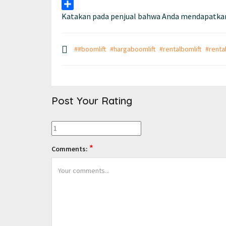
Pinterest
Katakan pada penjual bahwa Anda mendapatkan
Share
##boomlift
#hargaboomlift
#rentalbomlift
#renta
Post Your Rating
*
Comments: