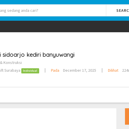
SEAR
i sidoarjo kediri banyuwangi
& Konstruksi
ift Surabaya
Pada
December 17, 2025
Dilihat
224
Individual