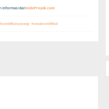
 informasi dari
IndoProyek.com
lboomliftbanyuwangi
#sewaboomliftbali