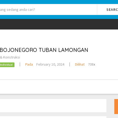
SEAR
T BOJONEGORO TUBAN LAMONGAN
& Konstruksi
Pada
February 10, 2024
Dilihat
708
x
Individual