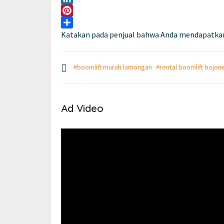
LinkedIn
Pinterest
Katakan pada penjual bahwa Anda mendapatkan
Share
#boomlift murah lamongan
#rental boomlift bojo
Ad Video