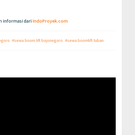
 informasi dari
IndoProyek.com
negoro
#sewa boom lift bojonegoro
#sewa boomlift tuban