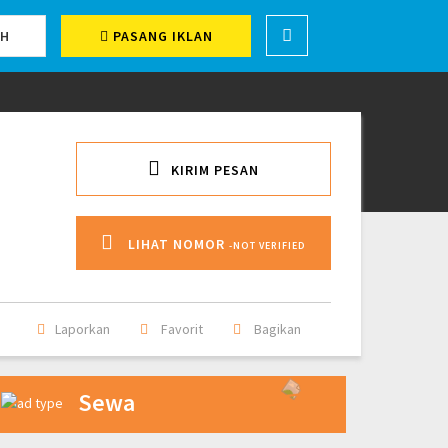
CH
PASANG IKLAN
KIRIM PESAN
LIHAT NOMOR
-NOT VERIFIED
Laporkan
Favorit
Bagikan
Sewa