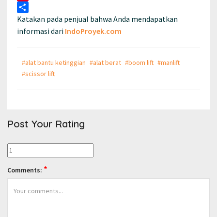
Pinterest
Katakan pada penjual bahwa Anda mendapatkan
Share
informasi dari
IndoProyek.com
#alat bantu ketinggian
#alat berat
#boom lift
#manlift
#scissor lift
Post Your Rating
*
Comments: