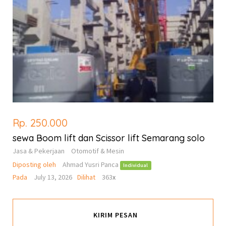
Rp. 250.000
sewa Boom lift dan Scissor lift Semarang solo
Jasa & Pekerjaan
Otomotif & Mesin
Diposting oleh
Ahmad Yusri Panca
Individual
Pada
July 13, 2026
Dilihat
363
x
KIRIM PESAN