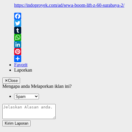
https://indoproyek.com/ad/sewa-boom-lift-z-60-surabaya-2/
Facebook
Twitter
Tumblr
WhatsApp
LinkedIn
Pinterest
Favorit
Share
Laporkan
✕
Close
Mengapa anda Melaporkan iklan ini?
Kirim Laporan