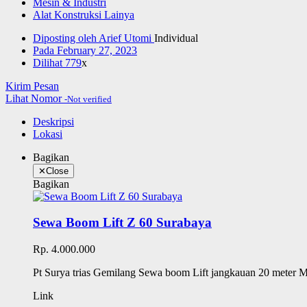
Mesin & Industri
Alat Konstruksi Lainya
Diposting oleh
Arief Utomi
Individual
Pada
February 27, 2023
Dilihat
779
x
Kirim Pesan
Lihat Nomor
-Not verified
Deskripsi
Lokasi
Bagikan
✕
Close
Bagikan
Sewa Boom Lift Z 60 Surabaya
Rp. 4.000.000
Pt Surya trias Gemilang Sewa boom Lift jangkauan 20 met
Link