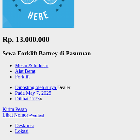
Rp. 13.000.000
Sewa Forklift Battrey di Pasuruan
Mesin & Industri
Alat Berat
Forklift
Diposting oleh
surya
Dealer
Pada
May 7, 2025
Dilihat
1773
x
Kirim Pesan
Lihat Nomor
-Verified
Deskripsi
Lokasi