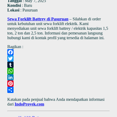
Tanggal
:
May 7, 2025
Kondisi
:
Baru
Lokasi
:
Pasuruan
Sewa Forklift Battrey di Pasuruan
– Silahkan di order
untuk kebutuhan unit sewa forklift elektrik. Kami
menyediakan unit sewa forklift battrey / elektrik kapasitas 1,5
ton, 2 ton dan 2,5 ton. Informasi dan pemesanan langsung
hubungi kami di kontak profil yang tersedia di halaman ini.
Bagikan :
Facebook
Twitter
Tumblr
WhatsApp
LinkedIn
Pinterest
Share
Katakan pada penjual bahwa Anda mendapatkan informasi
dari
IndoProyek.com