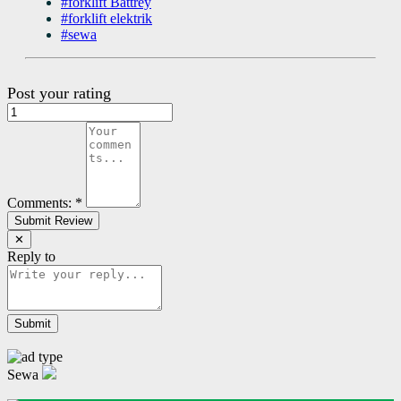
#forklift Battrey
#forklift elektrik
#sewa
Post your rating
Comments:
*
✕
Reply to
Sewa