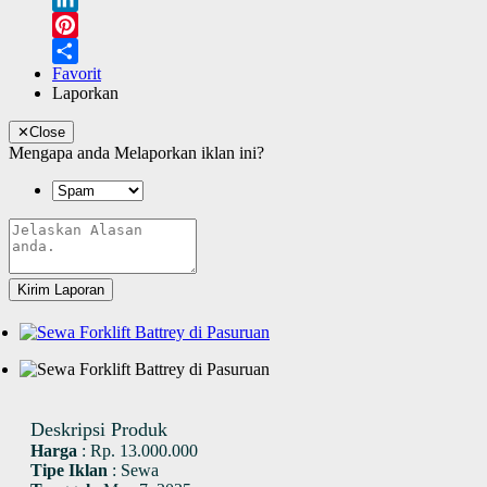
LinkedIn
Pinterest
Favorit
Share
Laporkan
✕
Close
Mengapa anda Melaporkan iklan ini?
Kirim Laporan
Deskripsi Produk
Harga
:
Rp. 13.000.000
Tipe Iklan
:
Sewa