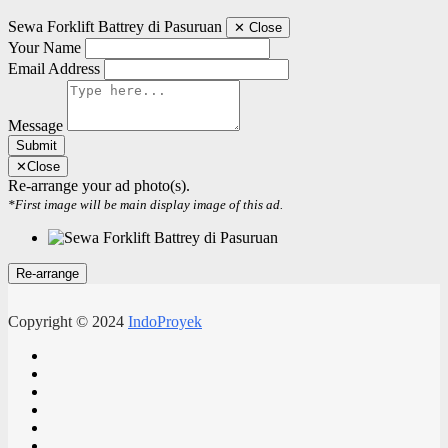
Sewa Forklift Battrey di Pasuruan
✕
Close
Your Name
Email Address
Message
Submit
✕
Close
Re-arrange your ad photo(s).
*First image will be main display image of this ad.
Copyright © 2024
IndoProyek