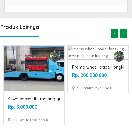
Produk Lainnya
Promo wheel loader longking aceh ma...
Rental boom lift
Rp. 200.000.000
Rp. 5.000.000
puri sentra raya 2 no 8
Surabaya
ft malang gresik pas...
0
 2 no 8