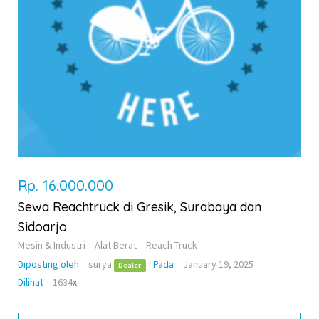
Rp. 16.000.000
Sewa Reachtruck di Gresik, Surabaya dan
Sidoarjo
Mesin & Industri
Alat Berat
Reach Truck
Diposting oleh
surya
Pada
January 19, 2025
Dealer
Dilihat
1634
x