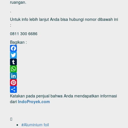
ruangan.
.
Untuk info lebih lanjut Anda bisa hubungi nomor dibawah ini
:
0811 300 6686
Bagikan :
Facebook
Twitter
Tumblr
WhatsApp
LinkedIn
Pinterest
Katakan pada penjual bahwa Anda mendapatkan informasi
Share
dari
IndoProyek.com
#Aluminium foil